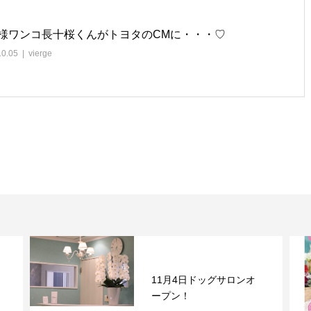
様ワンコ長十桜くんがトヨタのCMに・・・♡
10.05
vierge
11月4日ドッグサロンオ
ープン！