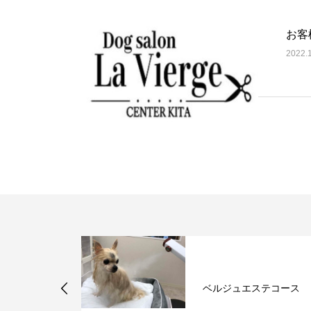
お客
2022.
ートリマー９
ベルジュエステコース